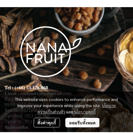
Tel : (+66) 53-126-068
Email : customer@nanafruit
.com
ที่อยู่สำนักงานใหญ่่
This website uses cookies to enhance performance and
99/99 หมู่ 1 ตำบลหนองควาย อำเภอหางดง
improve your experience while using the site.
นโยบาย
จังหวัดเชียงใหม่ 50230
ความเป็นส่วนตัว
และ
นโยบายคุกกี้
โทรศัพท์ : 053 126 068
โทรสาร : 053 126 069
ตั้งค่าคุกกี้
ยอมรับทั้งหมด
Subscribe