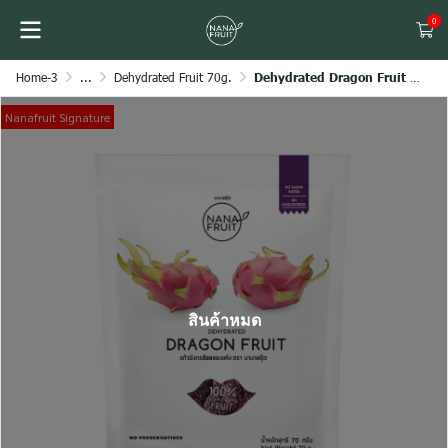
0
Home-3
...
Dehydrated Fruit 70g.
Dehydrated Dragon Fruit 70g.
Nanafruit Signature
สินค้าหมด