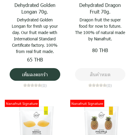
Dehydrated Golden
Dehydrated Dragon
Longan 70g.
Fruit 70g.
Dehydrated Golden
Dragon fruit the super
Longan for fresh up your
food for now to future.
day. Our fruit made with
The 100% of natural made
International Standard
by Nanafruit.
Certificate factory. 100%
80 THB
from real fruit made.
65 THB
เพิ่มลงตะกร้า
สินค้าหมด
(0)
(0)
Nanafruit Signature
Nanafruit Signature