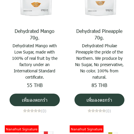
Dehydrated Mango
Dehydrated Pineapple
70g.
70g.
Dehydrated Mango with
Dehydrated Phulae
Low Sugar, made with
Pineapple the pride of the
100% of real fruit by the
Northern. We produce by
factory under an
No Sugar, No preservative,
International Standard
No color. 100% from
certificate.
natural.
55 THB
85 THB
เพิ่มลงตะกร้า
เพิ่มลงตะกร้า
(0)
(0)
Nanafruit Signature
Nanafruit Signature