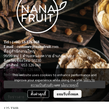
Tel : (+66) 53-126-068
Email : customer@nanafruit
.com
ที่อยู่สำนักงานใหญ่่
99/99 หมู่ 1 ตำบลหนองควาย อำเภอหางดง
จังหวัดเชียงใหม่ 50230
โทรศัพท์ : 053 126 068
โทรสาร : 053 126 069
Subscribe
This website uses cookies to enhance performance and
improve your experience while using the site.
นโยบาย
ความเป็นส่วนตัว
และ
นโยบายคุกกี้
ตั้งค่าคุกกี้
ยอมรับทั้งหมด
รับข่าวสาร
125 THB