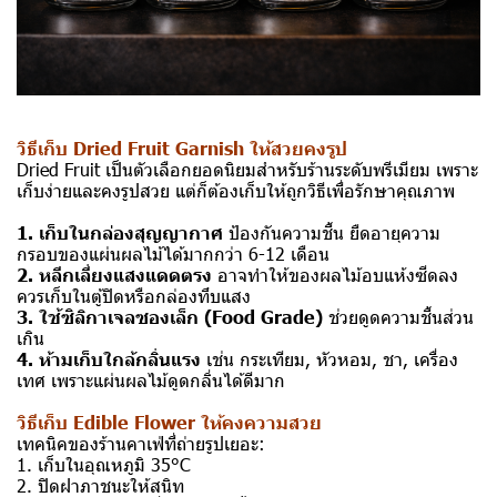
วิธี
เก็บ Dried Fruit Garnish ให้สวยคงรูป
Dried Fruit เป็นตัวเลือกยอดนิยมสำหรับร้านระดับพรีเมียม เพราะ
เก็บง่ายและคงรูปสวย แต่ก็ต้องเก็บให้ถูกวิธีเพื่อรักษาคุณภาพ
1. เก็บในกล่องสุญญากาศ
ป้องกันความชื้น ยืดอายุความ
กรอบของแผ่นผลไม้ได้มากกว่า 6-12 เดือน
2. หลีกเลี่ยงแสงแดดตรง
อาจทำให้ของผลไม้อบแห้งซีดลง
ควรเก็บในตู้ปิดหรือกล่องทึบแสง
3. ใช้ซิลิกาเจลซองเล็ก (Food Grade)
ช่วยดูดความชื้นส่วน
เกิน
4. ห้ามเก็บใกล้กลิ่นแรง
เช่น กระเทียม, หัวหอม, ชา, เครื่อง
เทศ เพราะแผ่นผลไม้ดูดกลิ่นได้ดีมาก
วิธีเก็บ Edible Flower ให้คงความสวย
เทคนิคของร้านคาเฟ่ที่ถ่ายรูปเยอะ:
1. เก็บในอุณหภูมิ 35°C
2. ปิดฝาภาชนะให้สนิท