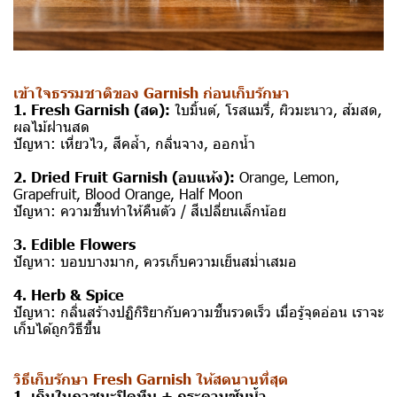
เข้าใจธรรมชาติของ Garnish ก่อนเก็บรักษา
1. Fresh Garnish (สด):
ใบมิ้นต์, โรสแมรี่, ผิวมะนาว, ส้มสด,
ผลไม้ฝานสด
ปัญหา: เหี่ยวไว, สีคล้ำ, กลิ่นจาง, ออกน้ำ
2. Dried Fruit Garnish (อบแห้ง):
Orange, Lemon,
Grapefruit, Blood Orange, Half Moon
ปัญหา: ความชื้นทำให้คืนตัว / สีเปลี่ยนเล็กน้อย
3. Edible Flowers
ปัญหา: บอบบางมาก, ควรเก็บความเย็นสม่ำเสมอ
4. Herb & Spice
ปัญหา: กลิ่นสร้างปฏิกิริยากับความชื้นรวดเร็ว เมื่อรู้จุดอ่อน เราจะ
เก็บได้ถูกวิธีขึ้น
วิธีเก็บรักษา Fresh Garnish ให้สดนานที่สุด
1. เก็บในภาชนะปิดทึบ + กระดาษซับน้ำ