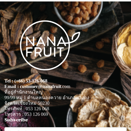
Tel : (+66) 53-126-068
Email : customer@nanafruit
.com
ที่อยู่สำนักงานใหญ่่
99/99 หมู่ 1 ตำบลหนองควาย อำเภอหางดง
จังหวัดเชียงใหม่ 50230
โทรศัพท์ : 053 126 068
โทรสาร : 053 126 069
Subscribe