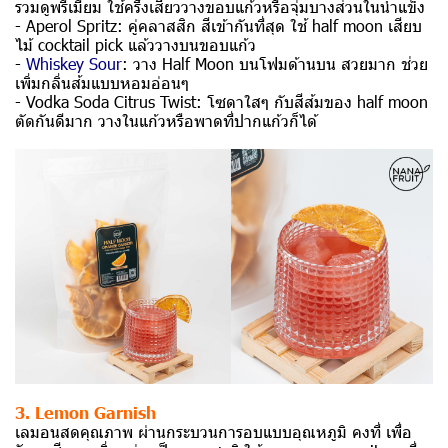
รวมดูพรีเมียม ใช้ครึ่งเสี้ยววางขอบแก้วหรือจุ่มบางส่วนในน้ำแข็ง
- Aperol Spritz: คู่คลาสสิก สีเข้ากันที่สุด ใช้ half moon เสียบ
ไม้ cocktail pick แล้ววางบนขอบแก้ว
-
Whiskey Sour
: วาง Half Moon บนโฟมด้านบน สวยมาก ช่วย
เพิ่มกลิ่นส้มแบบหอมอ่อนๆ
- Vodka Soda Citrus Twist: โซดาใสๆ กับสีส้มของ half moon
ตัดกันดีมาก วางในแก้วหรือพาดที่ปากแก้วก็ได้
3. Lemon Garnish
เลมอนสดคุณภาพ ผ่านกระบวนการอบแบบอุณหภูมิ คงที่ เพื่อ