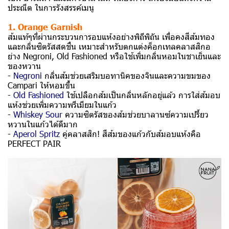
ประณีต ในการรังสรรค์เมนู
1. Orange Garnish
ส้มแท้ๆที่ผ่านกระบวนการอบแห้งอย่างพิถีพิถัน เพื่อคงสีส้มทอง
และกลิ่นซิตรัสสดชื่น เหมาะสำหรับตกแต่งค็อกเทลคลาสสิกอ
ย่าง Negroni, Old Fashioned หรือใช้เพิ่มกลิ่นหอมในชาเย็นและ
ของหวาน
-
Negroni
กลิ่นส้มช่วยเสริมบอทานิคของจินและความขมของ
Campari ให้หอมขึ้น
-
Old Fashioned
ใช้เปลือกส้มเป็นกลิ่นหลักอยู่แล้ว การใส่ส้มอบ
แห้งช่วยเพิ่มความพรีเมียมในแก้ว
-
Whiskey Sour
ความซิตรัสของส้มช่วยบาลานซ์ความเปรี้ยว
หวานในแก้วได้ดีมาก
-
Aperol Spritz
คู่คลาสสิก! สีส้มของแก้วกับส้มอบแห้งคือ
PERFECT PAIR