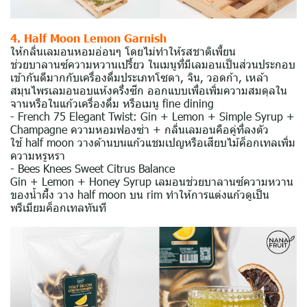
4. Half Moon Lemon Garnish
ให้กลิ่นเลมอนหอมอ่อนๆ โดยไม่ทำให้รสชาติเพี้ยน
ช่วยบาลานซ์ความหวานเปรี้ยว ในเมนูที่มีเลมอนเป็นส่วนประกอบ
เข้ากันดีมากกับเครื่องดื่มประเภทโซดา, จิน, วอดก้า, เหล้า
สมุนไพรเลมอนอบแห้งครึ่งซีก ออกแบบเพื่อเพิ่มความสมดุลใน
จานหรือในแก้วเครื่องดื่ม หรือเมนู fine dining
- French 75 Elegant Twist: Gin + Lemon + Simple Syrup +
Champagne ความหอมฟองซ่า + กลิ่นเลมอนคือคู่ที่ลงตัว
ใช้ half moon วางด้านบนแก้วแชมเปญหรือเสียบไม้ค็อกเทลเพิ่ม
ความหรูหรา
- Bees Knees Sweet Citrus Balance
Gin + Lemon + Honey Syrup เลมอนช่วยบาลานซ์ความหวาน
ของน้ำผึ้ง วาง half moon บน rim ทำให้การแต่งแก้วดูเป็น
พรีเมียมค็อกเทลทันที