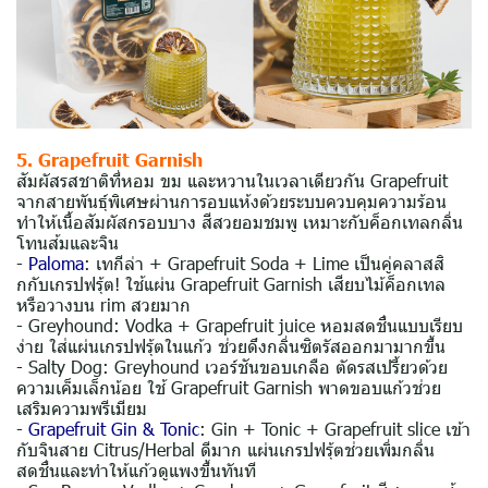
5. Grapefruit Garnish
สัมผัสรสชาติที่หอม ขม และหวานในเวลาเดียวกัน Grapefruit
จากสายพันธุ์พิเศษผ่านการอบแห้งด้วยระบบควบคุมความร้อน
ทำให้เนื้อสัมผัสกรอบบาง สีสวยอมชมพู เหมาะกับค็อกเทลกลิ่น
โทนส้มและจิน
-
Paloma
: เทกีล่า + Grapefruit Soda + Lime เป็นคู่คลาสสิ
กกับเกรปฟรุ้ต! ใช้แผ่น Grapefruit Garnish เสียบไม้ค็อกเทล
หรือวางบน rim สวยมาก
- Greyhound: Vodka + Grapefruit juice หอมสดชื่นแบบเรียบ
ง่าย ใส่แผ่นเกรปฟรุ้ตในแก้ว ช่วยดึงกลิ่นซิตรัสออกมามากขึ้น
- Salty Dog: Greyhound เวอร์ชันขอบเกลือ ตัดรสเปรี้ยวด้วย
ความเค็มเล็กน้อย ใช้ Grapefruit Garnish พาดขอบแก้วช่วย
เสริมความพรีเมียม
-
Grapefruit Gin & Tonic
: Gin + Tonic + Grapefruit slice เข้า
กับจินสาย Citrus/Herbal ดีมาก แผ่นเกรปฟรุ้ตช่วยเพิ่มกลิ่น
สดชื่นและทำให้แก้วดูแพงขึ้นทันที