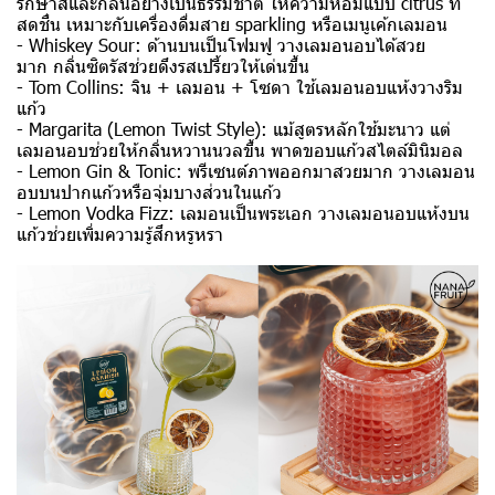
รักษาสีและกลิ่นอย่างเป็นธรรมชาติ ให้ความหอมแบบ citrus ที่
สดชื่น เหมาะกับเครื่องดื่มสาย sparkling หรือเมนูเค้กเลมอน
- Whiskey Sour: ด้านบนเป็นโฟมฟู วางเลมอนอบได้สวย
มาก กลิ่นซิตรัสช่วยดึงรสเปรี้ยวให้เด่นขึ้น
- Tom Collins: จิน + เลมอน + โซดา ใช้เลมอนอบแห้งวางริม
แก้ว
-
Margarita (Lemon Twist Style): แม้สูตรหลักใช้มะนาว แต่
เลมอนอบช่วยให้กลิ่นหวานนวลขึ้น พาดขอบแก้วสไตล์มินิมอล
- Lemon Gin & Tonic: พรีเซนต์ภาพออกมาสวยมาก วางเลมอน
อบบนปากแก้วหรือจุ่มบางส่วนในแก้ว
- Lemon Vodka Fizz: เลมอนเป็นพระเอก วางเลมอนอบแห้งบน
แก้วช่วยเพิ่มความรู้สึกหรูหรา