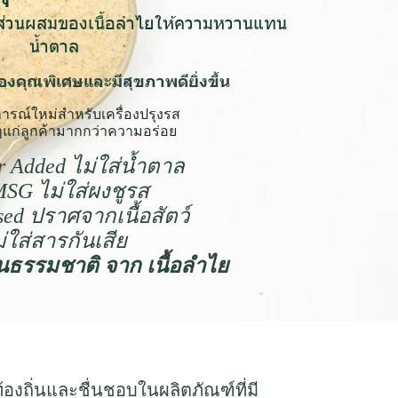
่มีส่วนผสมของเนื้อลำไยให้ความหวานแทน
น้ำตาล
องคุณพิเศษและมีสุขภาพดียิ่งขึ้น
ารณ์ใหม่สำหรับเครื่องปรุงรส
ดีๆแก่ลูกค้ามากกว่าความอร่อย
r Added ไม่ใส่น้ำตาล
SG ไม่ใส่ผงชูรส
sed ปราศจากเนื้อสัตว์
่ใส่สารกันเสีย
ธรรมชาติ จาก เนื้อลำไย
องถิ่นและชื่นชอบในผลิตภัณฑ์ที่มี