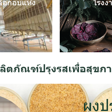
ลือกอบแห้ง
โรงงา
f experience
dehy
ลิตภัณฑ์ปรุงรสเพื่อสุขภ
ผงป