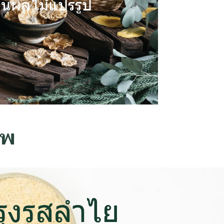
นผลไม้แปรรูป
drated fruit.
าพ
รุงรสลำไย