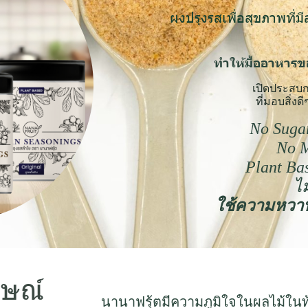
ผงปรุงรสเพื่อสุขภาพที
ทำให้มื้ออาหารข
เปิดประสบก
ที่มอบสิ่ง
No Suga
No M
Plant Ba
ไม
ใช้ความหวาน
กษณ์
นานาฟรุ้ตมีความภูมิใจในผลไม้ในท้