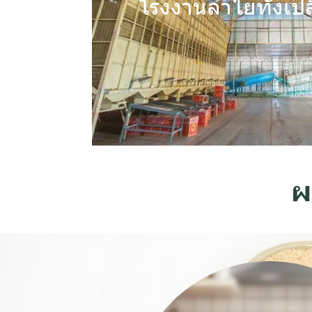
โรงงานลำไยทั้งเป
More than 20 years o
ผ