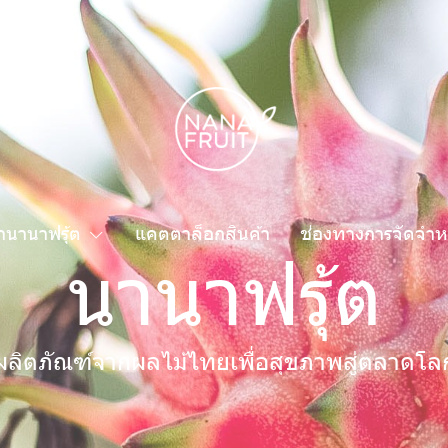
้านานาฟรุ้ต
แคตตาล็อกสินค้า
ช่องทางการจัดจำห
นานาฟรุ้ต
ผลิตภัณฑ์จากผลไม้ไทยเพื่อสุขภาพสู่ตลาดโล